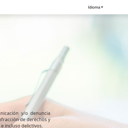
Idioma
nicación y/o denuncia
nfracción de derechos y
e incluso delictivos.